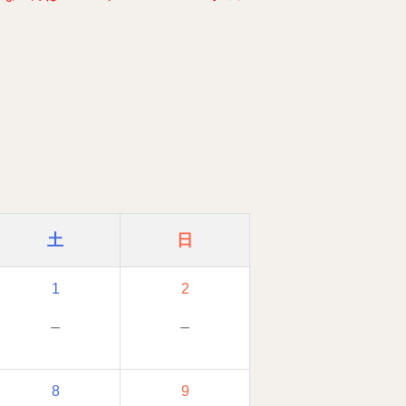
土
日
1
2
－
－
8
9