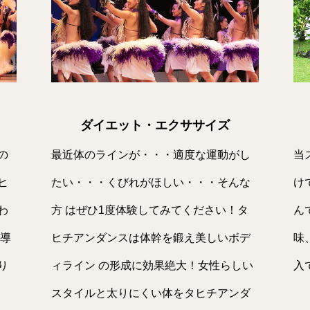
ダイエット・エクササイズ
の
最近体のラインが・・・適度な運動がし
当
ヒ
たい・・・くびれがほしい・・・そんな
け
わ
方 はぜひ1度体験してみてください！タ
ん
指導
ヒチアンダンスは体幹を鍛え美しいボデ
味
り
ィライン の形成に効果絶大！女性らしい
入
スタイルと太りにくい体をタヒチアンダ