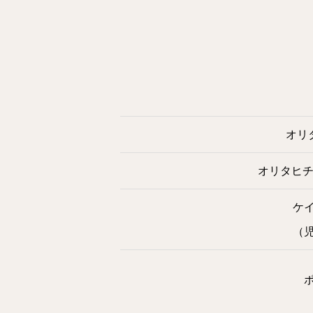
オリ
オリタヒチ
ケ
（