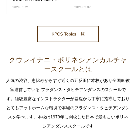
場
2024.05.21
2024.02.07
KPCS Topics一覧
クウレイナニ・ポリネシアンカルチャ
ースクールとは
人気の渋谷、恵比寿からすぐ近くの五反田に本校があり全国80教
室運営している フラダンス・タヒチアンダンスのスクールで
す。経験豊富なインストラクターが基礎から丁寧に指導しており
とてもアットホームな環境で本場のフラダンス・タヒチアンダン
スを学べます。本校は1979年に開校した日本で最も古いポリネ
シアンダンススクールです