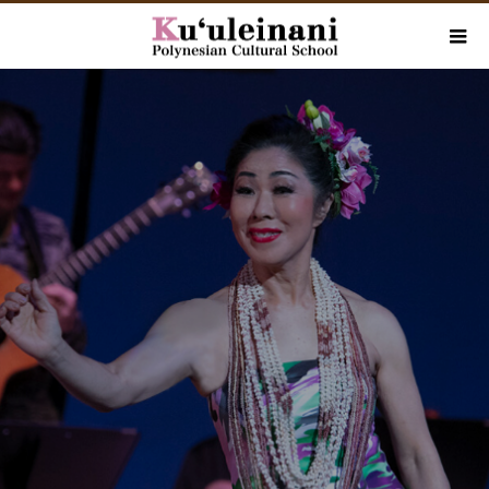
Ku‘uleinani Hashimoto
クウレイナニ 橋本